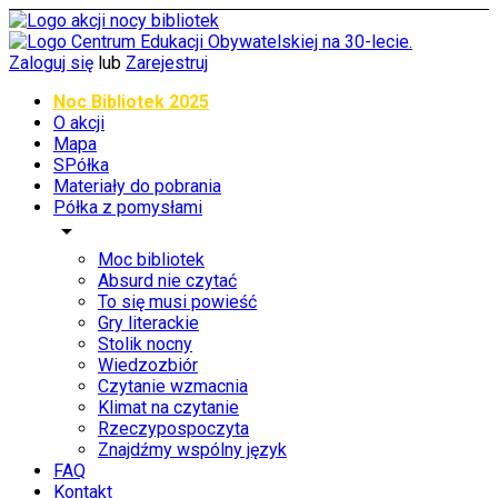
Zaloguj się
lub
Zarejestruj
Noc Bibliotek 2025
O akcji
Mapa
SPółka
Materiały do pobrania
Półka z pomysłami
arrow_drop_down
Moc bibliotek
Absurd nie czytać
To się musi powieść
Gry literackie
Stolik nocny
Wiedzozbiór
Czytanie wzmacnia
Klimat na czytanie
Rzeczypospoczyta
Znajdźmy wspólny język
FAQ
Kontakt