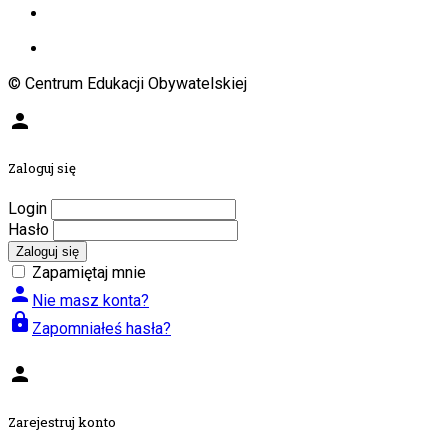
© Centrum Edukacji Obywatelskiej
person
Zaloguj się
Login
Hasło
Zaloguj się
Zapamiętaj mnie
person
Nie masz konta?
lock
Zapomniałeś hasła?
person
Zarejestruj konto