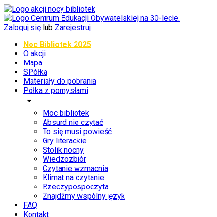
Zaloguj się
lub
Zarejestruj
Noc Bibliotek 2025
O akcji
Mapa
SPółka
Materiały do pobrania
Półka z pomysłami
arrow_drop_down
Moc bibliotek
Absurd nie czytać
To się musi powieść
Gry literackie
Stolik nocny
Wiedzozbiór
Czytanie wzmacnia
Klimat na czytanie
Rzeczypospoczyta
Znajdźmy wspólny język
FAQ
Kontakt