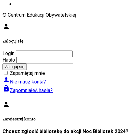
© Centrum Edukacji Obywatelskiej
person
Zaloguj się
Login
Hasło
Zaloguj się
Zapamiętaj mnie
person
Nie masz konta?
lock
Zapomniałeś hasła?
person
Zarejestruj konto
Chcesz zgłosić bibliotekę do akcji Noc Bibliotek 2024?