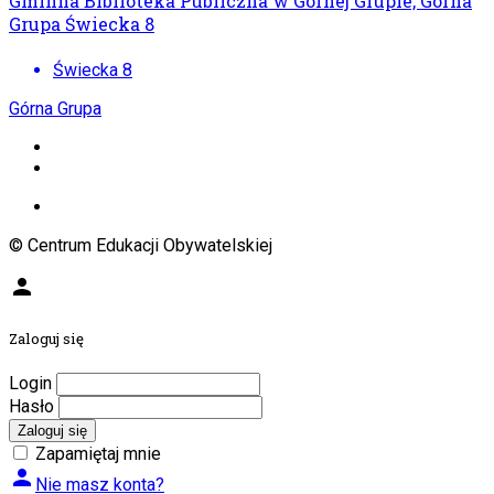
Gminna Biblioteka Publiczna w Górnej Grupie, Górna
Grupa Świecka 8
Świecka 8
Górna Grupa
© Centrum Edukacji Obywatelskiej
person
Zaloguj się
Login
Hasło
Zaloguj się
Zapamiętaj mnie
person
Nie masz konta?