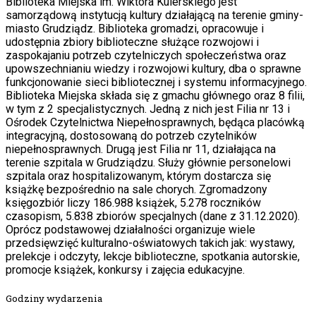
Biblioteka Miejska im. Wiktora Kulerskiego jest
samorządową instytucją kultury działającą na terenie gminy-
miasto Grudziądz. Biblioteka gromadzi, opracowuje i
udostępnia zbiory biblioteczne służące rozwojowi i
zaspokajaniu potrzeb czytelniczych społeczeństwa oraz
upowszechnianiu wiedzy i rozwojowi kultury, dba o sprawne
funkcjonowanie sieci bibliotecznej i systemu informacyjnego.
Biblioteka Miejska składa się z gmachu głównego oraz 8 filii,
w tym z 2 specjalistycznych. Jedną z nich jest Filia nr 13 i
Ośrodek Czytelnictwa Niepełnosprawnych, będąca placówką
integracyjną, dostosowaną do potrzeb czytelników
niepełnosprawnych. Drugą jest Filia nr 11, działająca na
terenie szpitala w Grudziądzu. Służy głównie personelowi
szpitala oraz hospitalizowanym, którym dostarcza się
książkę bezpośrednio na sale chorych. Zgromadzony
księgozbiór liczy 186.988 książek, 5.278 roczników
czasopism, 5.838 zbiorów specjalnych (dane z 31.12.2020).
Oprócz podstawowej działalności organizuje wiele
przedsięwzięć kulturalno-oświatowych takich jak: wystawy,
prelekcje i odczyty, lekcje biblioteczne, spotkania autorskie,
promocje książek, konkursy i zajęcia edukacyjne.
Godziny wydarzenia