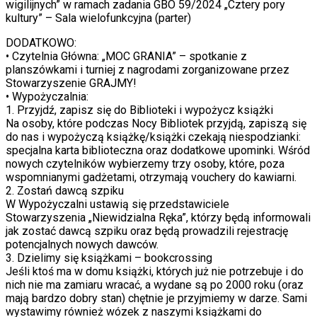
wigilijnych” w ramach zadania GBO 59/2024 „Cztery pory
kultury” – Sala wielofunkcyjna (parter)
DODATKOWO:
• Czytelnia Główna: „MOC GRANIA” – spotkanie z
planszówkami i turniej z nagrodami zorganizowane przez
Stowarzyszenie GRAJMY!
• Wypożyczalnia:
1. Przyjdź, zapisz się do Biblioteki i wypożycz książki
Na osoby, które podczas Nocy Bibliotek przyjdą, zapiszą się
do nas i wypożyczą książkę/książki czekają niespodzianki:
specjalna karta biblioteczna oraz dodatkowe upominki. Wśród
nowych czytelników wybierzemy trzy osoby, które, poza
wspomnianymi gadżetami, otrzymają vouchery do kawiarni.
2. Zostań dawcą szpiku
W Wypożyczalni ustawią się przedstawiciele
Stowarzyszenia „Niewidzialna Ręka”, którzy będą informowali
jak zostać dawcą szpiku oraz będą prowadzili rejestrację
potencjalnych nowych dawców.
3. Dzielimy się książkami – bookcrossing
Jeśli ktoś ma w domu książki, których już nie potrzebuje i do
nich nie ma zamiaru wracać, a wydane są po 2000 roku (oraz
mają bardzo dobry stan) chętnie je przyjmiemy w darze. Sami
wystawimy również wózek z naszymi książkami do