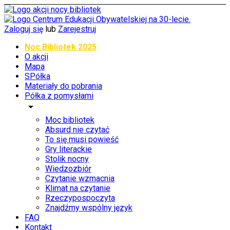
Zaloguj się
lub
Zarejestruj
Noc Bibliotek 2025
O akcji
Mapa
SPółka
Materiały do pobrania
Półka z pomysłami
arrow_drop_down
Moc bibliotek
Absurd nie czytać
To się musi powieść
Gry literackie
Stolik nocny
Wiedzozbiór
Czytanie wzmacnia
Klimat na czytanie
Rzeczypospoczyta
Znajdźmy wspólny język
FAQ
Kontakt