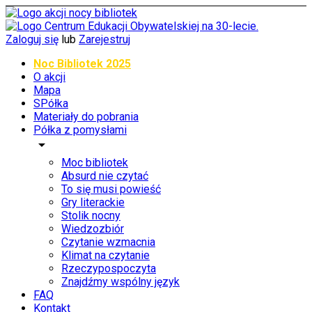
Zaloguj się
lub
Zarejestruj
Noc Bibliotek 2025
O akcji
Mapa
SPółka
Materiały do pobrania
Półka z pomysłami
arrow_drop_down
Moc bibliotek
Absurd nie czytać
To się musi powieść
Gry literackie
Stolik nocny
Wiedzozbiór
Czytanie wzmacnia
Klimat na czytanie
Rzeczypospoczyta
Znajdźmy wspólny język
FAQ
Kontakt