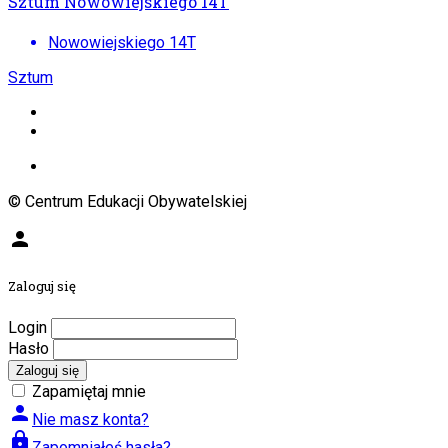
Sztum Nowowiejskiego 14T
Nowowiejskiego 14T
Sztum
© Centrum Edukacji Obywatelskiej
person
Zaloguj się
Login
Hasło
Zaloguj się
Zapamiętaj mnie
person
Nie masz konta?
lock
Zapomniałeś hasła?