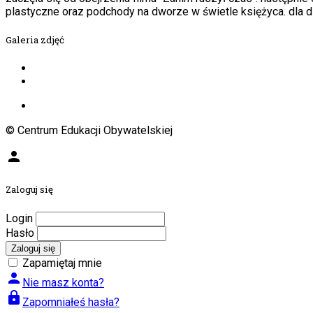
plastyczne oraz podchody na dworze w świetle księżyca. dla dz
Galeria zdjęć
© Centrum Edukacji Obywatelskiej
person
Zaloguj się
Login
Hasło
Zaloguj się
Zapamiętaj mnie
person
Nie masz konta?
lock
Zapomniałeś hasła?