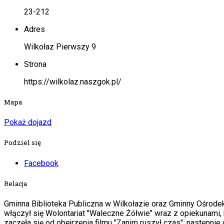
23-212
Adres
Wilkołaz Pierwszy 9
Strona
https://wilkolaz.naszgok.pl/
Mapa
Pokaż dojazd
Podziel się
Facebook
Relacja
Gminna Biblioteka Publiczna w Wilkołazie oraz Gminny Ośrode
włączył się Wolontariat "Waleczne Żółwie" wraz z opiekunami,
zaczęła się od obejrzenia filmu "Zanim ruszył czas". następnie