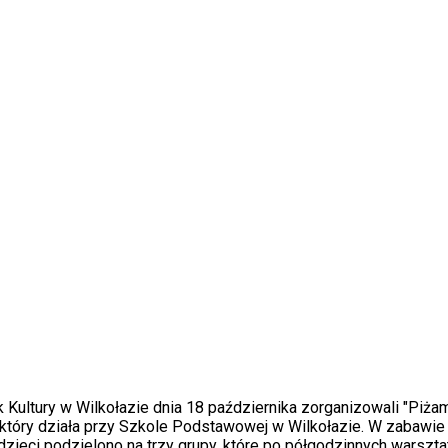
k Kultury w Wilkołazie dnia 18 października zorganizowali "Pi
 który działa przy Szkole Podstawowej w Wilkołazie. W zabawie
 dzieci podzielono na trzy grupy, które po półgodzinnych warsztat