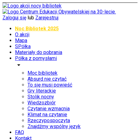
Zaloguj się
lub
Zarejestruj
Noc Bibliotek 2025
O akcji
Mapa
SPółka
Materiały do pobrania
Półka z pomysłami
arrow_drop_down
Moc bibliotek
Absurd nie czytać
To się musi powieść
Gry literackie
Stolik nocny
Wiedzozbiór
Czytanie wzmacnia
Klimat na czytanie
Rzeczypospoczyta
Znajdźmy wspólny język
FAQ
Kontakt