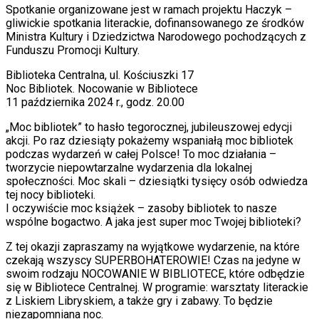
Spotkanie organizowane jest w ramach projektu Haczyk –
gliwickie spotkania literackie, dofinansowanego ze środków
Ministra Kultury i Dziedzictwa Narodowego pochodzących z
Funduszu Promocji Kultury.
Biblioteka Centralna, ul. Kościuszki 17
Noc Bibliotek. Nocowanie w Bibliotece
11 października 2024 r., godz. 20.00
„Moc bibliotek” to hasło tegorocznej, jubileuszowej edycji
akcji. Po raz dziesiąty pokażemy wspaniałą moc bibliotek
podczas wydarzeń w całej Polsce! To moc działania –
tworzycie niepowtarzalne wydarzenia dla lokalnej
społeczności. Moc skali – dziesiątki tysięcy osób odwiedza
tej nocy biblioteki.
I oczywiście moc książek – zasoby bibliotek to nasze
wspólne bogactwo. A jaka jest super moc Twojej biblioteki?
Z tej okazji zapraszamy na wyjątkowe wydarzenie, na które
czekają wszyscy SUPERBOHATEROWIE! Czas na jedyne w
swoim rodzaju NOCOWANIE W BIBLIOTECE, które odbędzie
się w Bibliotece Centralnej. W programie: warsztaty literackie
z Liskiem Libryskiem, a także gry i zabawy. To będzie
niezapomniana noc.