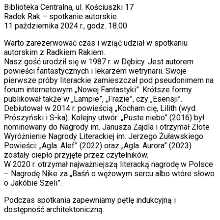
Biblioteka Centralna, ul. Kościuszki 17
Radek Rak – spotkanie autorskie
11 października 2024 r., godz. 18.00
Warto zarezerwować czas i wziąć udział w spotkaniu
autorskim z Radkiem Rakiem.
Nasz gość urodził się w 1987 r. w Dębicy. Jest autorem
powieści fantastycznych i lekarzem wetrynarii. Swoje
pierwsze próby literackie zamieszczał pod pseudonimem na
forum internetowym „Nowej Fantastyki”. Krótsze formy
publikował także w „Lampie”, „Frazie”, czy „Esensji”.
Debiutował w 2014 r. powieścią „Kocham cię, Lilith (wyd.
Prószyński i S-ka). Kolejny utwór: „Puste niebo” (2016) był
nominowany do Nagrody im. Janusza Zajdla i otrzymał Złote
Wyróżnienie Nagrody Literackiej im. Jerzego Żuławskiego.
Powieści: „Agla. Alef” (2022) oraz „Agla. Aurora” (2023)
zostały ciepło przyjęte przez czytelników.
W 2020 r. otrzymał najważniejszą literacką nagrodę w Polsce
– Nagrodę Nike za „Baśń o wężowym sercu albo wtóre słowo
o Jakóbie Szeli”.
Podczas spotkania zapewniamy pętlę indukcyjną i
dostępność architektoniczną.