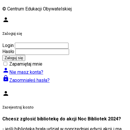
© Centrum Edukacji Obywatelskiej
person
Zaloguj się
Login
Hasło
Zaloguj się
Zapamiętaj mnie
person
Nie masz konta?
lock
Zapomniałeś hasła?
person
Zarejestruj konto
Chcesz zgłosić bibliotekę do akcji Noc Bibliotek 2024?
- jeśli biblioteka brała udział w poprzedniej edycji akcji i ma