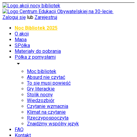
Zaloguj się
lub
Zarejestruj
Noc Bibliotek 2025
O akcji
Mapa
SPółka
Materiały do pobrania
Półka z pomysłami
arrow_drop_down
Moc bibliotek
Absurd nie czytać
To się musi powieść
Gry literackie
Stolik nocny
Wiedzozbiór
Czytanie wzmacnia
Klimat na czytanie
Rzeczypospoczyta
Znajdźmy wspólny język
FAQ
Kontakt