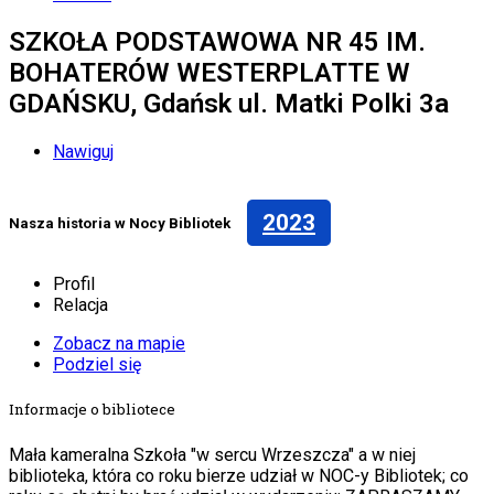
SZKOŁA PODSTAWOWA NR 45 IM.
BOHATERÓW WESTERPLATTE W
GDAŃSKU, Gdańsk ul. Matki Polki 3a
Nawiguj
2023
Nasza historia w Nocy Bibliotek
Profil
Relacja
Zobacz na mapie
Podziel się
Informacje o bibliotece
Mała kameralna Szkoła "w sercu Wrzeszcza" a w niej
biblioteka, która co roku bierze udział w NOC-y Bibliotek; co