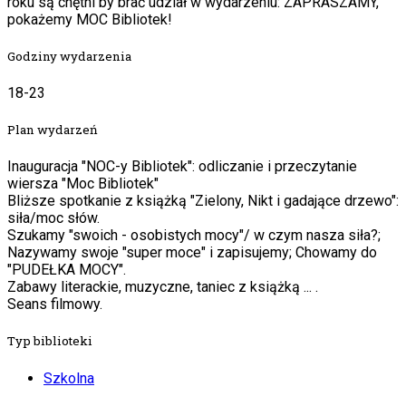
roku są chętni by brać udział w wydarzeniu: ZAPRASZAMY,
pokażemy MOC Bibliotek!
Godziny wydarzenia
18-23
Plan wydarzeń
Inauguracja "NOC-y Bibliotek": odliczanie i przeczytanie
wiersza "Moc Bibliotek"
Bliższe spotkanie z książką "Zielony, Nikt i gadające drzewo":
siła/moc słów.
Szukamy "swoich - osobistych mocy"/ w czym nasza siła?;
Nazywamy swoje "super moce" i zapisujemy; Chowamy do
"PUDEŁKA MOCY".
Zabawy literackie, muzyczne, taniec z książką ... .
Seans filmowy.
Typ biblioteki
Szkolna