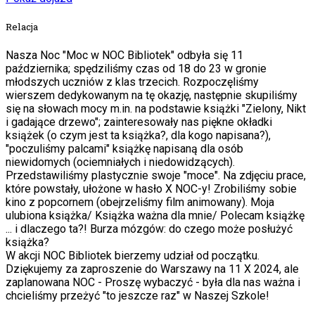
Relacja
Nasza Noc "Moc w NOC Bibliotek" odbyła się 11
października; spędziliśmy czas od 18 do 23 w gronie
młodszych uczniów z klas trzecich. Rozpoczęliśmy
wierszem dedykowanym na tę okazję, następnie skupiliśmy
się na słowach mocy m.in. na podstawie książki "Zielony, Nikt
i gadające drzewo"; zainteresowały nas piękne okładki
książek (o czym jest ta książka?, dla kogo napisana?),
"poczuliśmy palcami" książkę napisaną dla osób
niewidomych (ociemniałych i niedowidzących).
Przedstawiliśmy plastycznie swoje "moce". Na zdjęciu prace,
które powstały, ułożone w hasło X NOC-y! Zrobiliśmy sobie
kino z popcornem (obejrzeliśmy film animowany). Moja
ulubiona książka/ Książka ważna dla mnie/ Polecam książkę
... i dlaczego ta?! Burza mózgów: do czego może posłużyć
książka?
W akcji NOC Bibliotek bierzemy udział od początku.
Dziękujemy za zaproszenie do Warszawy na 11 X 2024, ale
zaplanowana NOC - Proszę wybaczyć - była dla nas ważna i
chcieliśmy przeżyć "to jeszcze raz" w Naszej Szkole!