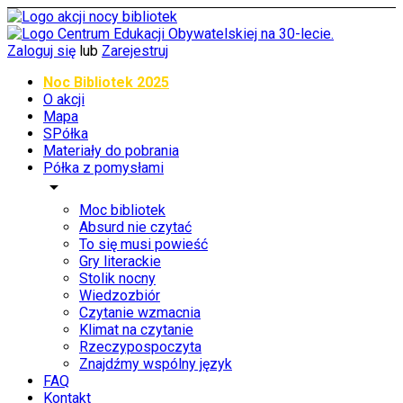
Zaloguj się
lub
Zarejestruj
Noc Bibliotek 2025
O akcji
Mapa
SPółka
Materiały do pobrania
Półka z pomysłami
arrow_drop_down
Moc bibliotek
Absurd nie czytać
To się musi powieść
Gry literackie
Stolik nocny
Wiedzozbiór
Czytanie wzmacnia
Klimat na czytanie
Rzeczypospoczyta
Znajdźmy wspólny język
FAQ
Kontakt