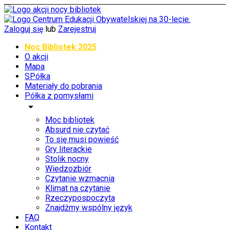
Zaloguj się
lub
Zarejestruj
Noc Bibliotek 2025
O akcji
Mapa
SPółka
Materiały do pobrania
Półka z pomysłami
arrow_drop_down
Moc bibliotek
Absurd nie czytać
To się musi powieść
Gry literackie
Stolik nocny
Wiedzozbiór
Czytanie wzmacnia
Klimat na czytanie
Rzeczypospoczyta
Znajdźmy wspólny język
FAQ
Kontakt