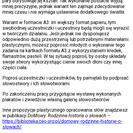
pary odrysowuje jej kształt. Tak wykonanie postacie wyjdą
mniej precyzyjne, jednak wariant ten zajmuje zdecydowanie
mniej czasu i nie wymaga ustawienia dodatkowego światła.
Wariant w formacie A3: im większy format papieru, tym
swobodniej uczestniczki i uczestnicy będą mogli się wyrazić
w twórczym działaniu. Jeśli jednak nie dysponujesz
odpowiednio dużą przestrzenią lub potrzebnymi materiałami
plastycznymi, możesz poprosić młodych o wykonanie tego
zadania na kartkach formatu A3 z wykorzystaniem kredek,
flamastrów, pasteli. W tej sytuacji poproś, by osoby układały
swoje stwory wykorzystując cienie swoich dłoni czy innej
części ciała.
Poproś uczestniczki i uczestników, by pamiętali by podpisać
słowostwory i ich słowotworami.
Po zakończeniu pracy przygotujcie wystawę wykonanych
plakatów i zwiedźcie własną galerię słowostworów.
Inne propozycje plastycznego opracowania słów znajdziesz
w publikacji
DoMowy. Rodzinne historie o słowach
–
https://biblioteka.ceo.org.pl/domowy-rodzinne-historie-o-
slowach/
.