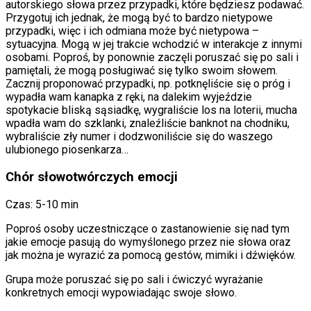
autorskiego słowa przez przypadki, które będziesz podawać.
Przygotuj ich jednak, że mogą być to bardzo nietypowe
przypadki, więc i ich odmiana może być nietypowa –
sytuacyjna. Mogą w jej trakcie wchodzić w interakcje z innymi
osobami. Poproś, by ponownie zaczęli poruszać się po sali i
pamiętali, że mogą posługiwać się tylko swoim słowem.
Zacznij proponować przypadki, np. potknęliście się o próg i
wypadła wam kanapka z ręki, na dalekim wyjeździe
spotykacie bliską sąsiadkę, wygraliście los na loterii, mucha
wpadła wam do szklanki, znaleźliście banknot na chodniku,
wybraliście zły numer i dodzwoniliście się do waszego
ulubionego piosenkarza…
Chór słowotwórczych emocji
Czas: 5-10 min
Poproś osoby uczestniczące o zastanowienie się nad tym
jakie emocje pasują do wymyślonego przez nie słowa oraz
jak można je wyrazić za pomocą gestów, mimiki i dźwięków.
Grupa może poruszać się po sali i ćwiczyć wyrażanie
konkretnych emocji wypowiadając swoje słowo.