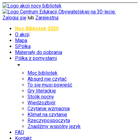
Zaloguj się
lub
Zarejestruj
Noc Bibliotek 2025
O akcji
Mapa
SPółka
Materiały do pobrania
Półka z pomysłami
arrow_drop_down
Moc bibliotek
Absurd nie czytać
To się musi powieść
Gry literackie
Stolik nocny
Wiedzozbiór
Czytanie wzmacnia
Klimat na czytanie
Rzeczypospoczyta
Znajdźmy wspólny język
FAQ
Kontakt