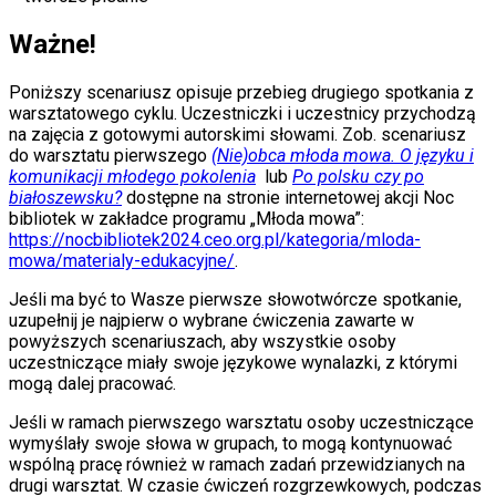
Ważne!
Poniższy scenariusz opisuje przebieg drugiego spotkania z
warsztatowego cyklu. Uczestniczki i uczestnicy przychodzą
na zajęcia z gotowymi autorskimi słowami. Zob. scenariusz
do warsztatu pierwszego
(Nie)obca młoda mowa. O języku i
komunikacji młodego pokolenia
lub
Po polsku czy po
białoszewsku?
dostępne na stronie internetowej akcji Noc
bibliotek w zakładce programu „Młoda mowa”:
https://nocbibliotek2024.ceo.org.pl/kategoria/mloda-
mowa/materialy-edukacyjne/
.
Jeśli ma być to Wasze pierwsze słowotwórcze spotkanie,
uzupełnij je najpierw o wybrane ćwiczenia zawarte w
powyższych scenariuszach, aby wszystkie osoby
uczestniczące miały swoje językowe wynalazki, z którymi
mogą dalej pracować.
Jeśli w ramach pierwszego warsztatu osoby uczestniczące
wymyślały swoje słowa w grupach, to mogą kontynuować
wspólną pracę również w ramach zadań przewidzianych na
drugi warsztat. W czasie ćwiczeń rozgrzewkowych, podczas