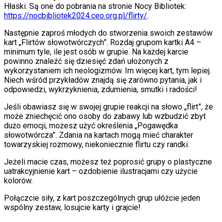
Hłaski. Są one do pobrania na stronie Nocy Bibliotek:
https://nocbibliotek2024.ceo.org.pl/flirty/
.
Następnie zaproś młodych do stworzenia swoich zestawów
kart „Flirtów słowotwórczych”. Rozdaj grupom kartki A4 –
minimum tyle, ile jest osób w grupie. Na każdej karcie
powinno znaleźć się dziesięć zdań ułożonych z
wykorzystaniem ich neologizmów. Im więcej kart, tym lepiej.
Niech wśród przykładów znajdą się zarówno pytania, jak i
odpowiedzi, wykrzyknienia, zdumienia, smutki i radości!
Jeśli obawiasz się w swojej grupie reakcji na słowo „flirt”, że
może zniechęcić ono osoby do zabawy lub wzbudzić zbyt
dużo emocji, możesz użyć określenia „Pogawędka
słowotwórcza”. Zdania na kartach mogą mieć charakter
towarzyskiej rozmowy, niekoniecznie flirtu czy randki.
Jeżeli macie czas, możesz też poprosić grupy o plastyczne
uatrakcyjnienie kart – ozdobienie ilustracjami czy użycie
kolorów.
Połączcie siły, z kart poszczególnych grup ułóżcie jeden
wspólny zestaw, losujcie karty i grajcie!