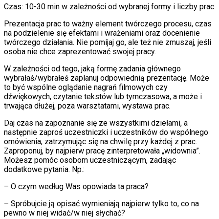
Czas: 10-30 min w zależności od wybranej formy i liczby prac
Prezentacja prac to ważny element twórczego procesu, czas
na podzielenie się efektami i wrażeniami oraz docenienie
twórczego działania. Nie pomijaj go, ale też nie zmuszaj, jeśli
osoba nie chce zaprezentować swojej pracy.
W zależności od tego, jaką formę zadania głównego
wybrałaś/wybrałeś zaplanuj odpowiednią prezentację. Może
to być wspólne oglądanie nagrań filmowych czy
dźwiękowych, czytanie tekstów lub tymczasowa, a może i
trwająca dłużej, poza warsztatami, wystawa prac.
Daj czas na zapoznanie się ze wszystkimi dziełami, a
następnie zaproś uczestniczki i uczestników do wspólnego
omówienia, zatrzymując się na chwilę przy każdej z prac.
Zaproponuj, by najpierw pracę zinterpretowała „widownia”.
Możesz pomóc osobom uczestniczącym, zadając
dodatkowe pytania. Np.:
– O czym według Was opowiada ta praca?
– Spróbujcie ją opisać wymieniają najpierw tylko to, co na
pewno w niej widać/w niej słychać?