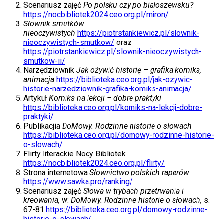
Scenariusz zajęć
Po polsku czy po białoszewsku?
https://nocbibliotek2024.ceo.org.pl/miron/
Słownik smutków
nieoczywistych
https://piotrstankiewicz.pl/slownik-
nieoczywistych-smutkow/
oraz
https://piotrstankiewicz.pl/slownik-nieoczywistych-
smutkow-ii/
Narzędziownik
Jak ożywić historię – grafika komiks,
animacja
https://biblioteka.ceo.org.pl/jak-ozywic-
historie-narzedziownik-grafika-komiks-animacja/
Artykuł
Komiks na lekcji – dobre praktyki
https://biblioteka.ceo.org.pl/komiks-na-lekcji-dobre-
praktyki/
Publikacjia
DoMowy. Rodzinne historie o słowach
https://biblioteka.ceo.org.pl/domowy-rodzinne-historie-
o-slowach/
Flirty literackie Nocy Bibliotek
https://nocbibliotek2024.ceo.org.pl/flirty/
Strona internetowa
Słownictwo polskich raperów
https://www.sawka.pro/ranking/
Scenariusz zajęć
Słowa w trybach przetrwania i
kreowania,
w:
DoMowy. Rodzinne historie o słowach,
s.
67-81
https://biblioteka.ceo.org.pl/domowy-rodzinne-
historie-o-slowach/