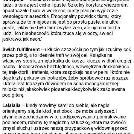
ludzi, a teraz jest ciche i puste. Szkolny korytarz wieczorem,
opustoszałe biuro w weekend, pusty plac po wyjeździe
wesołego miasteczka. Emocjonalny powidok tłumu, który
sprawia, że to miejsce nie jest po prostu puste, ale ultra-
puste, jakby nie było tam zwykłe zero, ale ujemna liczba
ludzi. Ich nieobecność, która rzuca się w oczy, świeci
jaskrawo, jak neon.”
Swish fulfillment
– ukłucie szczęścia po tym jak rzucimy coś
przez pokój, a to idealnie trafi w swój cel. Książka na
właściwy stosik, zmięta kulka do kosza, klucze w dłoń drugiej
osoby. Jednorazowa bezbłędność, wewnętrzna doskonałość
tej trajektorii i trafienia, która zaspokaja nas w pełni i która nie
daje krzty pokusy ani potrzeby, żeby spróbować raz jeszcze.
I która jest lepszym dowodem na sens monogamicznej
miłości niż jakakolwiek piosenka kiedykolwiek zaśpiewana
pod gitarę.
Lalalalia
– kiedy mówimy sami do siebie, ale nagle
orientujemy się, że ktoś jest obok i że może usłyszeć. I
płynnie przechodzimy w to podśpiewywanio-pomrukiwanie
pod nosem, robimy tę magiczną sztuczkę, która ma zwieść
zmysł słuchu i ustrzec naszą przypadkową widownię przed
usłyszeniem tego, co słyszy. A naszą pewność siebie przed