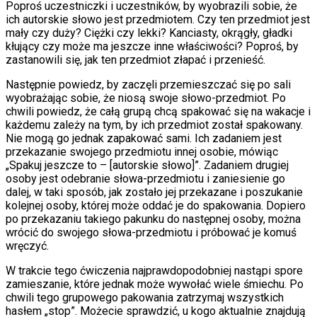
Poproś uczestniczki i uczestników, by wyobrazili sobie, że
ich autorskie słowo jest przedmiotem. Czy ten przedmiot jest
mały czy duży? Ciężki czy lekki? Kanciasty, okrągły, gładki
kłujący czy może ma jeszcze inne właściwości? Poproś, by
zastanowili się, jak ten przedmiot złapać i przenieść.
Następnie powiedz, by zaczęli przemieszczać się po sali
wyobrażając sobie, że niosą swoje słowo-przedmiot. Po
chwili powiedz, że całą grupą chcą spakować się na wakacje i
każdemu zależy na tym, by ich przedmiot został spakowany.
Nie mogą go jednak zapakować sami. Ich zadaniem jest
przekazanie swojego przedmiotu innej osobie, mówiąc
„Spakuj jeszcze to – [autorskie słowo]”. Zadaniem drugiej
osoby jest odebranie słowa-przedmiotu i zaniesienie go
dalej, w taki sposób, jak zostało jej przekazane i poszukanie
kolejnej osoby, której może oddać je do spakowania. Dopiero
po przekazaniu takiego pakunku do następnej osoby, można
wrócić do swojego słowa-przedmiotu i próbować je komuś
wręczyć.
W trakcie tego ćwiczenia najprawdopodobniej nastąpi spore
zamieszanie, które jednak może wywołać wiele śmiechu. Po
chwili tego grupowego pakowania zatrzymaj wszystkich
hasłem „stop”. Możecie sprawdzić, u kogo aktualnie znajdują