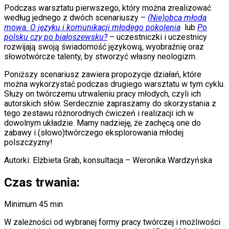
Podczas warsztatu pierwszego, który można zrealizować
według jednego z dwóch scenariuszy –
(Nie)obca młoda
mowa. O języku i komunikacji młodego pokolenia
lub
Po
polsku czy po białoszewsku?
– uczestniczki i uczestnicy
rozwijają swoją świadomość językową, wyobraźnię oraz
słowotwórcze talenty, by stworzyć własny neologizm.
Poniższy scenariusz zawiera propozycje działań, które
można wykorzystać podczas drugiego warsztatu w tym cyklu.
Służy on twórczemu utrwaleniu pracy młodych, czyli ich
autorskich słów. Serdecznie zapraszamy do skorzystania z
tego zestawu różnorodnych ćwiczeń i realizacji ich w
dowolnym układzie. Mamy nadzieję, że zachęcą one do
zabawy i (słowo)twórczego eksplorowania młodej
polszczyzny!
Autorki: Elżbieta Grab, konsultacja – Weronika Wardzyńska
Czas trwania:
Minimum 45 min
W zależności od wybranej formy pracy twórczej i możliwości