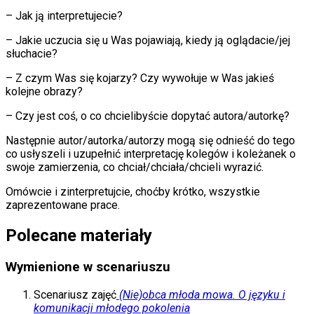
– Jak ją interpretujecie?
– Jakie uczucia się u Was pojawiają, kiedy ją oglądacie/jej
słuchacie?
– Z czym Was się kojarzy? Czy wywołuje w Was jakieś
kolejne obrazy?
– Czy jest coś, o co chcielibyście dopytać autora/autorkę?
Następnie autor/autorka/autorzy mogą się odnieść do tego
co usłyszeli i uzupełnić interpretację kolegów i koleżanek o
swoje zamierzenia, co chciał/chciała/chcieli wyrazić.
Omówcie i zinterpretujcie, choćby krótko, wszystkie
zaprezentowane prace.
Polecane materiały
Wymienione w scenariuszu
Scenariusz zajęć
(Nie)obca młoda mowa. O języku i
komunikacji młodego pokolenia