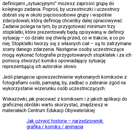
definicjami „sytuacyjnymi” możesz zaprosić grupę do
kolejnego zadania. Poproś, by uczestniczki i uczestnicy
dobrali się w około pięcioosobowe grupy i wspólnie
zdecydowali, którą definicję chcieliby dalej opracowywać.
Zadanie polega na tym, by przygotować minimum trzy
stopklatki, które prezentowały będą opisywaną w definicji
sytuację – co działo się chwilę przed, co w trakcie, a co po
niej. Stopklatki tworzy się z własnych ciał – są to zatrzymane
sceny danego zdarzenia. Następnie osoby uczestniczące
mogą wykonać fotografie przygotowanych stopklatek i za ich
pomocą stworzyć komiks opowiadający sytuację
reprezentującą ich autorskie słowo.
Jeśli planujecie upowszechnienie wykonanych komiksów z
fotografiami osób, pamiętaj, by, zadbać o zebranie zgód na
wykorzystanie wizerunku osób uczestniczących.
Wskazówki, jak pracować z komiksem i z jakich aplikacji do
graficznej obróbki warto skorzystać, znajdziesz w
materiałach Centrum Edukacji Obywatelskiej:
Jak ożywić historię – narzędziownik:
grafika / komiks / animacja