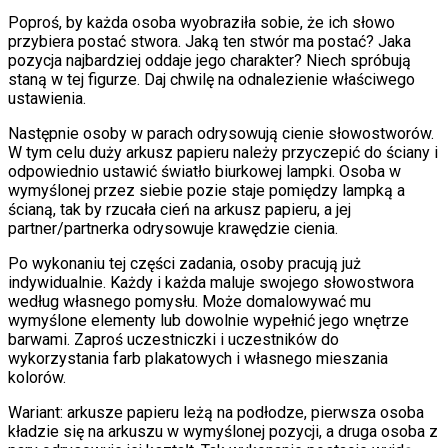
Poproś, by każda osoba wyobraziła sobie, że ich słowo
przybiera postać stwora. Jaką ten stwór ma postać? Jaka
pozycja najbardziej oddaje jego charakter? Niech spróbują
staną w tej figurze. Daj chwilę na odnalezienie właściwego
ustawienia.
Następnie osoby w parach odrysowują cienie słowostworów.
W tym celu duży arkusz papieru należy przyczepić do ściany i
odpowiednio ustawić światło biurkowej lampki. Osoba w
wymyślonej przez siebie pozie staje pomiędzy lampką a
ścianą, tak by rzucała cień na arkusz papieru, a jej
partner/partnerka odrysowuje krawędzie cienia.
Po wykonaniu tej części zadania, osoby pracują już
indywidualnie. Każdy i każda maluje swojego słowostwora
według własnego pomysłu. Może domalowywać mu
wymyślone elementy lub dowolnie wypełnić jego wnętrze
barwami. Zaproś uczestniczki i uczestników do
wykorzystania farb plakatowych i własnego mieszania
kolorów.
Wariant: arkusze papieru leżą na podłodze, pierwsza osoba
kładzie się na arkuszu w wymyślonej pozycji, a druga osoba z