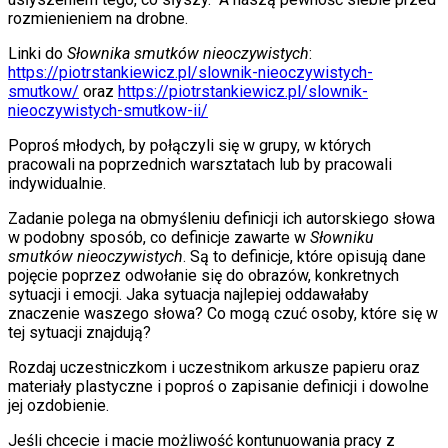
rozmienieniem na drobne.
Linki do
Słownika smutków nieoczywistych
:
https://piotrstankiewicz.pl/slownik-nieoczywistych-
smutkow/
oraz
https://piotrstankiewicz.pl/slownik-
nieoczywistych-smutkow-ii/
Poproś młodych, by połączyli się w grupy, w których
pracowali na poprzednich warsztatach lub by pracowali
indywidualnie.
Zadanie polega na obmyśleniu definicji ich autorskiego słowa
w podobny sposób, co definicje zawarte w
Słowniku
smutków nieoczywistych
. Są to definicje, które opisują dane
pojęcie poprzez odwołanie się do obrazów, konkretnych
sytuacji i emocji. Jaka sytuacja najlepiej oddawałaby
znaczenie waszego słowa? Co mogą czuć osoby, które się w
tej sytuacji znajdują?
Rozdaj uczestniczkom i uczestnikom arkusze papieru oraz
materiały plastyczne i poproś o zapisanie definicji i dowolne
jej ozdobienie.
Jeśli chcecie i macie możliwość kontunuowania pracy z