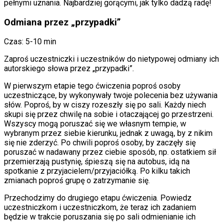
pełnymi uznania. Najbardziej gorącymi, jak tylko dadzą radę!
Odmiana przez „przypadki”
Czas: 5-10 min
Zaproś uczestniczki i uczestników do nietypowej odmiany ich
autorskiego słowa przez „przypadki”.
W pierwszym etapie tego ćwiczenia poproś osoby
uczestniczące, by wykonywały twoje polecenia bez używania
słów. Poproś, by w ciszy rozeszły się po sali. Każdy niech
skupi się przez chwilę na sobie i otaczającej go przestrzeni.
Wszyscy mogą poruszać się we własnym tempie, w
wybranym przez siebie kierunku, jednak z uwagą, by z nikim
się nie zderzyć. Po chwili poproś osoby, by zaczęły się
poruszać w nadawany przez ciebie sposób, np. ostatkiem sił
przemierzają pustynię, śpieszą się na autobus, idą na
spotkanie z przyjacielem/przyjaciółką. Po kilku takich
zmianach poproś grupę o zatrzymanie się.
Przechodzimy do drugiego etapu ćwiczenia. Powiedz
uczestniczkom i uczestniczkom, że teraz ich zadaniem
będzie w trakcie poruszania się po sali odmienianie ich