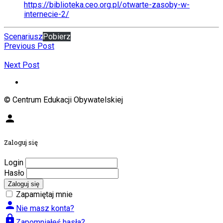
https://biblioteka.ceo.org.pl/otwarte-zasoby-w-
internecie-2/
Scenariusz
Pobierz
Previous Post
Next Post
© Centrum Edukacji Obywatelskiej
person
Zaloguj się
Login
Hasło
Zaloguj się
Zapamiętaj mnie
person
Nie masz konta?
lock
Zapomniałeś hasła?