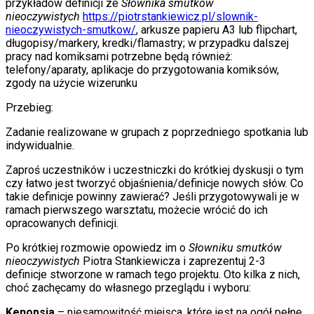
przykładów definicji ze
Słownika smutków
nieoczywistych
https://piotrstankiewicz.pl/slownik-
nieoczywistych-smutkow/
, arkusze papieru A3 lub flipchart,
długopisy/markery, kredki/flamastry; w przypadku dalszej
pracy nad komiksami potrzebne będą również:
telefony/aparaty, aplikacje do przygotowania komiksów,
zgody na użycie wizerunku
Przebieg:
Zadanie realizowane w grupach z poprzedniego spotkania lub
indywidualnie.
Zaproś uczestników i uczestniczki do krótkiej dyskusji o tym
czy łatwo jest tworzyć objaśnienia/definicje nowych słów. Co
takie definicje powinny zawierać? Jeśli przygotowywali je w
ramach pierwszego warsztatu, możecie wrócić do ich
opracowanych definicji.
Po krótkiej rozmowie opowiedz im o
Słowniku smutków
nieoczywistych
Piotra Stankiewicza i zaprezentuj 2-3
definicje stworzone w ramach tego projektu. Oto kilka z nich,
choć zachęcamy do własnego przeglądu i wyboru:
Kenopsia
– niesamowitość miejsca, które jest na ogół pełne