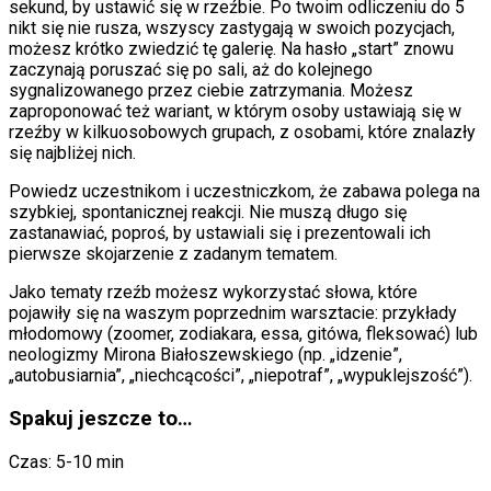
sekund, by ustawić się w rzeźbie. Po twoim odliczeniu do 5
nikt się nie rusza, wszyscy zastygają w swoich pozycjach,
możesz krótko zwiedzić tę galerię. Na hasło „start” znowu
zaczynają poruszać się po sali, aż do kolejnego
sygnalizowanego przez ciebie zatrzymania. Możesz
zaproponować też wariant, w którym osoby ustawiają się w
rzeźby w kilkuosobowych grupach, z osobami, które znalazły
się najbliżej nich.
Powiedz uczestnikom i uczestniczkom, że zabawa polega na
szybkiej, spontanicznej reakcji. Nie muszą długo się
zastanawiać, poproś, by ustawiali się i prezentowali ich
pierwsze skojarzenie z zadanym tematem.
Jako tematy rzeźb możesz wykorzystać słowa, które
pojawiły się na waszym poprzednim warsztacie: przykłady
młodomowy (zoomer, zodiakara, essa, gitówa, fleksować) lub
neologizmy Mirona Białoszewskiego (np. „idzenie”,
„autobusiarnia”, „niechcącości”, „niepotraf”, „wypuklejszość”).
Spakuj jeszcze to…
Czas: 5-10 min