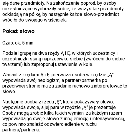
się dane przedmioty. Na zakończenie poproś, by osoby
uczestniczące wyobraziły sobie, że wszystkie przedmioty
odkładają na półkę, by następnie każde słowo-przedmiot
wróciło do swojego właściciela.
Pokaż słowo
Czas: ok. 5 min
Podziel grupę na dwa rzędy Ą i Ę, w których uczestnicy i
uczestniczki staną naprzeciwko siebie (zwróceni do siebie
twarzami) lub zaproponuj ustawienie w kole.
Wariant z rzędami Ą i Ę: pierwsza osoba w rzędzie „Ą”
wypowiada swój neologizm, a partner/partnerka po
przeciwnej stronie ma za zadanie ruchowo zinterpretować to
słowo.
Następnie osoba z rzędu „Ę”, która pokazywały słowo,
wypowiada swoje, a jej para w rzędzie „Ą” je prezentuje.
Osoby mogą zrobić kilka takich wymian, za każdym razem
wypowiadając swoje słowo z inną emocją i intensywnością,
co powinno znaleźć odzwierciedlenie w ruchu
partnera/partnerki.