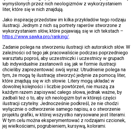
wymyślonych przez nich neologizmów z wykorzystaniem
liter, które się w nich znajdują.
Jako inspirację przedstaw im kilka przykładów tego rodzaju
ilustracji. Jednym z nich są portrety raperów stworzone z
wykorzystaniem słów, które pojawiają się w ich tekstach –
https://www.sawka.pro/ranking/
.
Zadanie polega na stworzeniu ilustracji ich autorskich słów. W
zależności od tego jak pracowaliście podczas poprzedniego
warsztatu poproś, aby uczestniczki i uczestnicy w grupach
lub indywidualnie zastanowili się, jak w formie ilustracji
chcieliby zaprezentować swój wyraz. Utrudnienie polega na
tym, że mogą tę ilustrację stworzyć jedynie za pomocą liter,
które znajdują się w ich słowie. Litery mogą układać w
dowolnej kolejności i liczbie powtórzeń, nie muszą za
każdym razem zapisywać całego słowa, jednak ważne, by
zadbali też o to, aby ich neologizm był w którejś części
ilustracji czytelny. Jednocześnie podkreśl, że nie chodzi
wyłącznie o odtworzenie samego napisu, a o stworzenie
projektu grafiki, w której wszystko narysowane jest literami.
W tym celu można eksperymentować z rodzajami czcionek,
jej wielkościami, pogrubieniem, kursywą, kolorami.