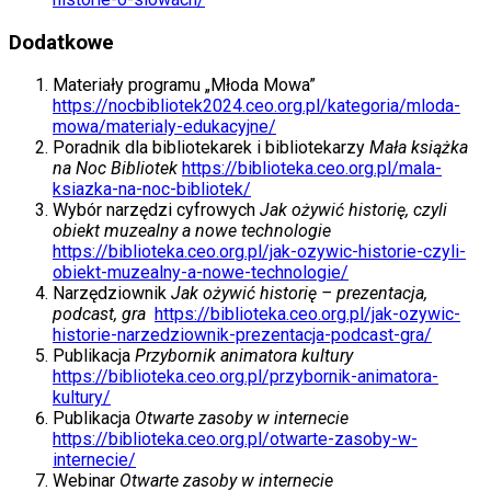
Dodatkowe
Materiały programu „Młoda Mowa”
https://nocbibliotek2024.ceo.org.pl/kategoria/mloda-
mowa/materialy-edukacyjne/
Poradnik dla bibliotekarek i bibliotekarzy
Mała książka
na Noc Bibliotek
https://biblioteka.ceo.org.pl/mala-
ksiazka-na-noc-bibliotek/
Wybór narzędzi cyfrowych
Jak ożywić historię, czyli
obiekt muzealny a nowe technologie
https://biblioteka.ceo.org.pl/jak-ozywic-historie-czyli-
obiekt-muzealny-a-nowe-technologie/
Narzędziownik
Jak ożywić historię – prezentacja,
podcast, gra
https://biblioteka.ceo.org.pl/jak-ozywic-
historie-narzedziownik-prezentacja-podcast-gra/
Publikacja
Przybornik animatora kultury
https://biblioteka.ceo.org.pl/przybornik-animatora-
kultury/
Publikacja
Otwarte zasoby w internecie
https://biblioteka.ceo.org.pl/otwarte-zasoby-w-
internecie/
Webinar
Otwarte zasoby w internecie