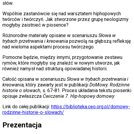
słów.
Wspólnie zastanówcie się nad warsztatem hiphopowych
twórców i twórczyń. Jak stworzone przez grupę neologizmy
mogłyby zaistnieć w piosence?
Różnorodne materiały opisane w scenariuszu
Słowa w
trybach przetrwania i kreowania
pozwolą na głębszą refleksję
nad wieloma aspektami procesu twórczego.
Pomocne będzie, między innymi, przygotowanie zestawu
rymów, które mogłyby się znaleźć w nowym utworze, jak
również namysł nad strukturą opowiadanej historii.
Całość opisana w scenariuszu
Słowa w trybach przetrwania i
kreowania,
który zawarty jest w publikacji
DoMowy. Rodzinne
historie o słowach,
s. 67-81. Proces układania tekstu piosenki
opisuje zwłaszcza
Ćwiczenie 7. Hip-hopowy domowy
.
Link do całej publikacji:
https://biblioteka.ceo.org.pl/domowy-
rodzinne-historie-o-slowach/
Prezentacja